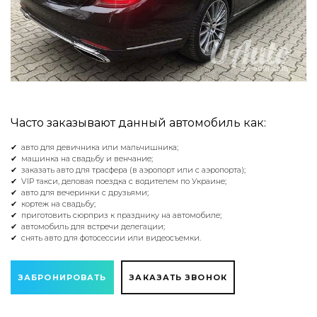
Часто заказывают данный автомобиль как:
✔ авто для девичника или мальчишника;
✔ машинка на свадьбу и венчание;
✔ заказать авто для трасфера (в аэропорт или с аэропорта);
✔ VIP такси, деловая поездка с водителем по Украине;
✔ авто для вечеринки с друзьями;
✔ кортеж на свадьбу;
✔ приготовить сюрприз к празднику на автомобиле;
✔ автомобиль для встречи делегации;
✔ снять авто для фотосессии или видеосъемки.
ЗАБРОНИРОВАТЬ
ЗАКАЗАТЬ ЗВОНОК