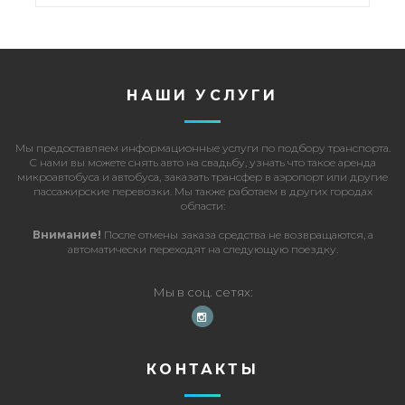
НАШИ УСЛУГИ
Мы предоставляем информационные услуги по подбору транспорта.
С нами вы можете
снять авто на свадьбу
, узнать что такое
аренда
микроавтобуса и автобуса
,
заказать трансфер в аэропорт
или другие
пассажирские перевозки
. Мы также работаем в других городах
области:
Внимание!
После отмены заказа средства не возвращаются, а
автоматически переходят на следующую поездку.
Мы в соц. сетях
КОНТАКТЫ