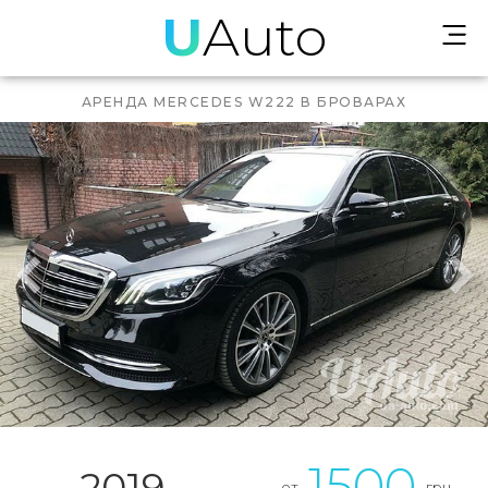
U
Auto
АРЕНДА MERCEDES W222 В БРОВАРАХ
1500
2019
от
грн