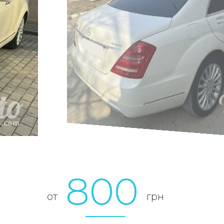
800
от
грн