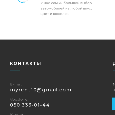
У нас самый большой выбор
автомобилей на любой вкус,
цвет и кошелек.
КОНТАКТЫ
E-mail
‎myrent10@gmail.com
Vodafone
‎050 333-01-44
Kyivstar