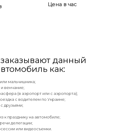
Цена в час
в
 заказывают данный
автомобиль как:
 или мальчишника;
 и венчание;
расфера (в аэропорт или с аэропорта);
поездка с водителем по Украине;
с друзьями;
з к празднику на автомобиле;
речи делегации;
осессии или видеосъемки.