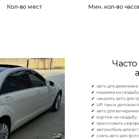
Кол-во мест
Мин. кол-во часо
Часто
✔ авто для девичника
✔ машинка на свадьбу
✔ заказать авто для т
✔ VIP такси, деловая 
✔ авто для вечеринки 
✔ кортеж на свадьбу;
✔ приготовить сюрпри
✔ автомобиль для вст
✔ снять авто для фот