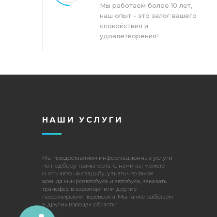
Мы работаем более 10 лет,
наш опыт - это залог вашего
спокойствия и
удовлетворения!
НАШИ УСЛУГИ
Мы предоставляем информационные услуги
по подбору транспорта. С нами вы можете
снять авто на свадьбу
, узнать что такое
аренда микроавтобуса и автобуса
,
заказать
трансфер в аэропорт
или другие
пассажирские перевозки
. Мы также работаем
в других городах области: