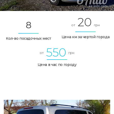
20
8
от
грн
Цена км за чертой города
Кол-во посадочных мест
550
от
грн
Цена в час по городу