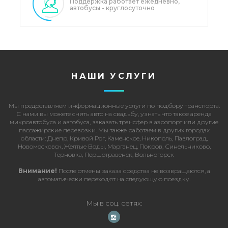
Поддержка работает ежедневно,
автобусы - круглосуточно
НАШИ УСЛУГИ
Мы предоставляем информационные услуги по подбору транспорта.
С нами вы можете
снять авто на свадьбу
, узнать что такое
аренда
микроавтобуса и автобуса
,
заказать трансфер в аэропорт
или другие
пассажирские перевозки
. Мы также работаем в других городах
области: Днепр, Кривой Рог, Каменское, Никополь, Павлоград,
Новомосковск, Желтые Воды, Марганец, Покров, Синельниково,
Терновка, Першотравенск, Вольногорск
Внимание!
После отмены заказа средства не возвращаются, а
автоматически переходят на следующую поездку.
Мы в соц. сетях