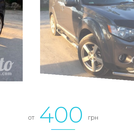
400
от
грн