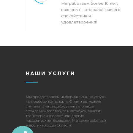
Мы работаем более 10 лет,
наш опыт - это залог вашего
спокойствия и
удовлетворения!
НАШИ УСЛУГИ
Мы предоставляем информационные услуги
по подбору транспорта. С нами вы можете
снять авто на свадьбу
, узнать что такое
аренда микроавтобуса и автобуса
,
заказать
трансфер в аэропорт
или другие
пассажирские перевозки
. Мы также работаем
в других городах области: