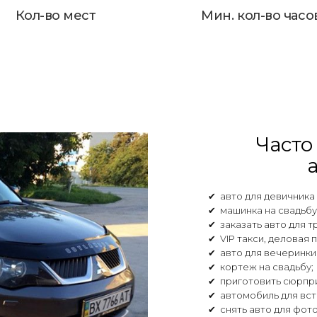
Кол-во мест
Мин. кол-во часо
Часто
✔ авто для девичника
✔ машинка на свадьбу
✔ заказать авто для т
✔ VIP такси, деловая 
✔ авто для вечеринки 
✔ кортеж на свадьбу;
✔ приготовить сюрпри
✔ автомобиль для вст
✔ снять авто для фот