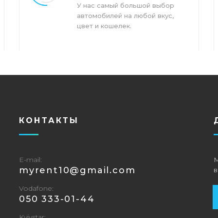
У нас самый большой выбор
автомобилей на любой вкус,
цвет и кошелек.
КОНТАКТЫ
E-mail
‎myrent10@gmail.com
Vodafone
‎050 333-01-44
Kyivstar