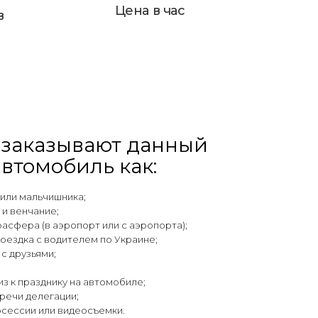
Цена в час
в
 заказывают данный
автомобиль как:
 или мальчишника;
 и венчание;
расфера (в аэропорт или с аэропорта);
поездка с водителем по Украине;
с друзьями;
з к празднику на автомобиле;
речи делегации;
осессии или видеосъемки.