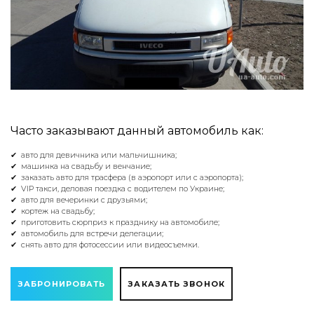
Часто заказывают данный автомобиль как:
✔ авто для девичника или мальчишника;
✔ машинка на свадьбу и венчание;
✔ заказать авто для трасфера (в аэропорт или с аэропорта);
✔ VIP такси, деловая поездка с водителем по Украине;
✔ авто для вечеринки с друзьями;
✔ кортеж на свадьбу;
✔ приготовить сюрприз к празднику на автомобиле;
✔ автомобиль для встречи делегации;
✔ снять авто для фотосессии или видеосъемки.
ЗАБРОНИРОВАТЬ
ЗАКАЗАТЬ ЗВОНОК