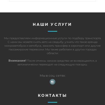
НАШИ УСЛУГИ
Мы предоставляем информационные услуги по подбору транспорта.
С нами вы можете
снять авто на свадьбу
, узнать что такое
аренда
микроавтобуса и автобуса
,
заказать трансфер в аэропорт
или другие
пассажирские перевозки
. Мы также работаем в других городах
области:
Внимание!
После отмены заказа средства не возвращаются, а
автоматически переходят на следующую поездку.
Мы в соц. сетях
КОНТАКТЫ